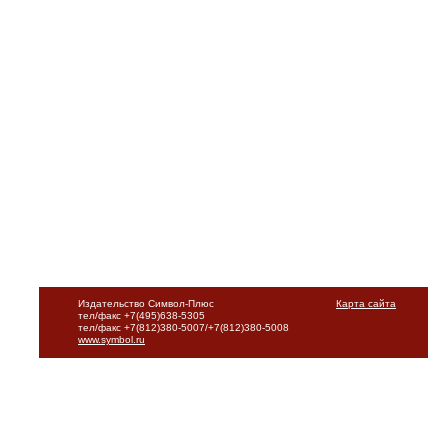
Издательство Символ-Плюс
Карта сайта
тел/факс +7(495)638-5305
тел/факс +7(812)380-5007/+7(812)380-5008
www.symbol.ru