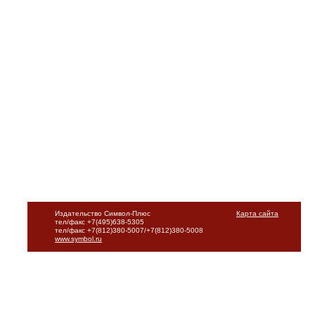
Издательство Символ-Плюс
Карта сайта
тел/факс +7(495)638-5305
тел/факс +7(812)380-5007/+7(812)380-5008
www.symbol.ru