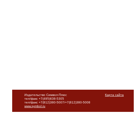
Издательство Символ-Плюс
Карта сайта
тел/факс +7(495)638-5305
тел/факс +7(812)380-5007/+7(812)380-5008
www.symbol.ru