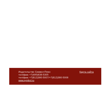
Издательство Символ-Плюс
Карта сайта
тел/факс +7(495)638-5305
тел/факс +7(812)380-5007/+7(812)380-5008
www.symbol.ru