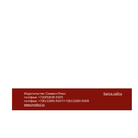
Издательство Символ-Плюс
Карта сайта
тел/факс +7(495)638-5305
тел/факс +7(812)380-5007/+7(812)380-5008
www.symbol.ru