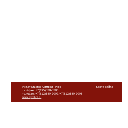
Издательство Символ-Плюс
Карта сайта
тел/факс +7(495)638-5305
тел/факс +7(812)380-5007/+7(812)380-5008
www.symbol.ru