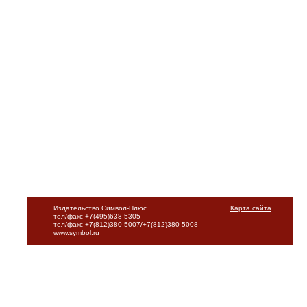
Издательство Символ-Плюс
Карта сайта
тел/факс +7(495)638-5305
тел/факс +7(812)380-5007/+7(812)380-5008
www.symbol.ru