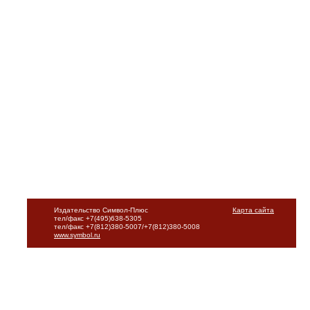
Издательство Символ-Плюс
Карта сайта
тел/факс +7(495)638-5305
тел/факс +7(812)380-5007/+7(812)380-5008
www.symbol.ru