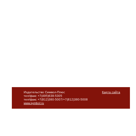
Издательство Символ-Плюс
Карта сайта
тел/факс +7(495)638-5305
тел/факс +7(812)380-5007/+7(812)380-5008
www.symbol.ru