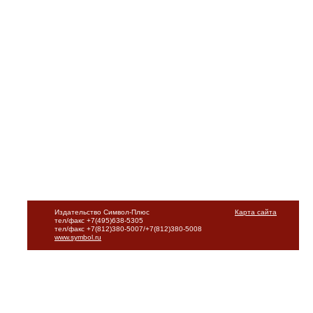
Издательство Символ-Плюс
Карта сайта
тел/факс +7(495)638-5305
тел/факс +7(812)380-5007/+7(812)380-5008
www.symbol.ru