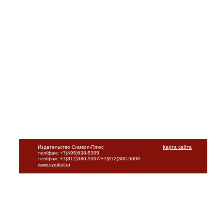
Издательство Символ-Плюс
Карта сайта
тел/факс +7(495)638-5305
тел/факс +7(812)380-5007/+7(812)380-5008
www.symbol.ru