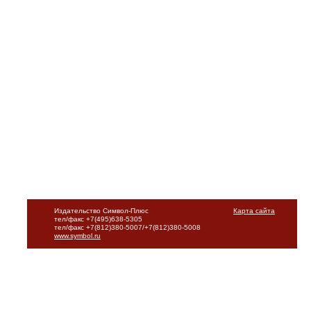
Издательство Символ-Плюс
Карта сайта
тел/факс +7(495)638-5305
тел/факс +7(812)380-5007/+7(812)380-5008
www.symbol.ru