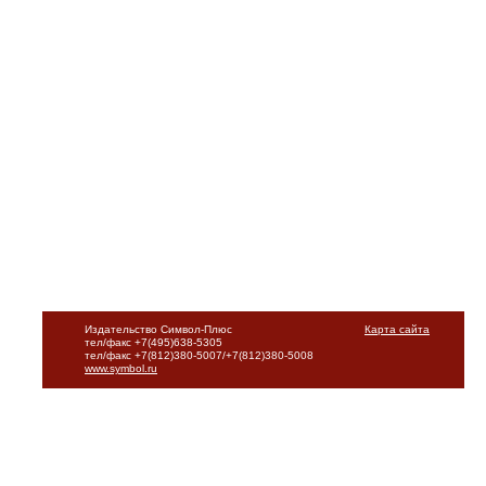
Издательство Символ-Плюс
Карта сайта
тел/факс +7(495)638-5305
тел/факс +7(812)380-5007/+7(812)380-5008
www.symbol.ru