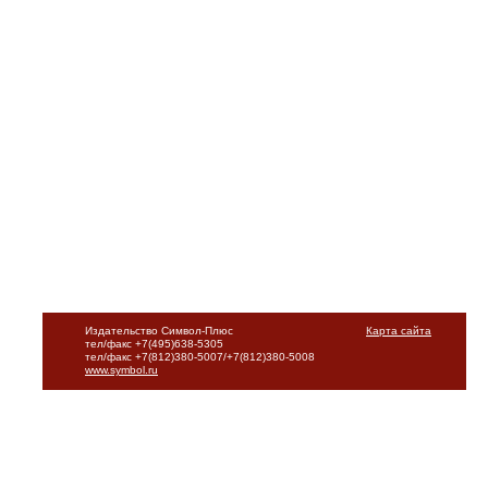
Издательство Символ-Плюс
Карта сайта
тел/факс +7(495)638-5305
тел/факс +7(812)380-5007/+7(812)380-5008
www.symbol.ru