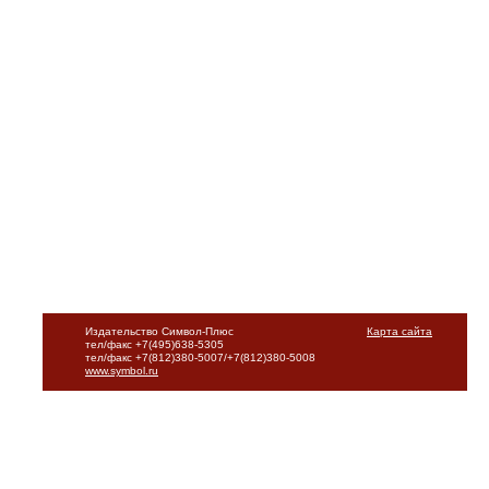
Издательство Символ-Плюс
Карта сайта
тел/факс +7(495)638-5305
тел/факс +7(812)380-5007/+7(812)380-5008
www.symbol.ru