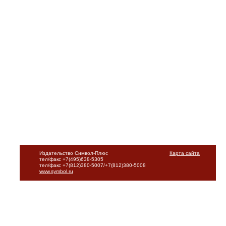
Издательство Символ-Плюс
Карта сайта
тел/факс +7(495)638-5305
тел/факс +7(812)380-5007/+7(812)380-5008
www.symbol.ru