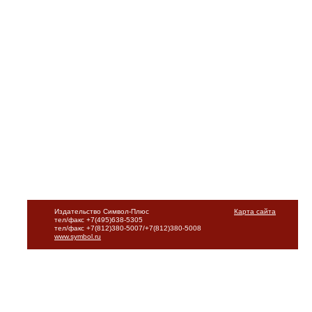
Издательство Символ-Плюс
Карта сайта
тел/факс +7(495)638-5305
тел/факс +7(812)380-5007/+7(812)380-5008
www.symbol.ru