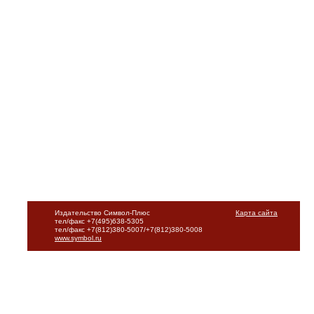
Издательство Символ-Плюс
Карта сайта
тел/факс +7(495)638-5305
тел/факс +7(812)380-5007/+7(812)380-5008
www.symbol.ru