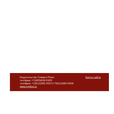
Издательство Символ-Плюс
Карта сайта
тел/факс +7(495)638-5305
тел/факс +7(812)380-5007/+7(812)380-5008
www.symbol.ru