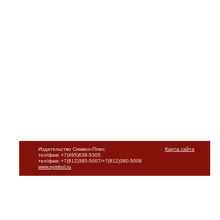
Издательство Символ-Плюс
Карта сайта
тел/факс +7(495)638-5305
тел/факс +7(812)380-5007/+7(812)380-5008
www.symbol.ru