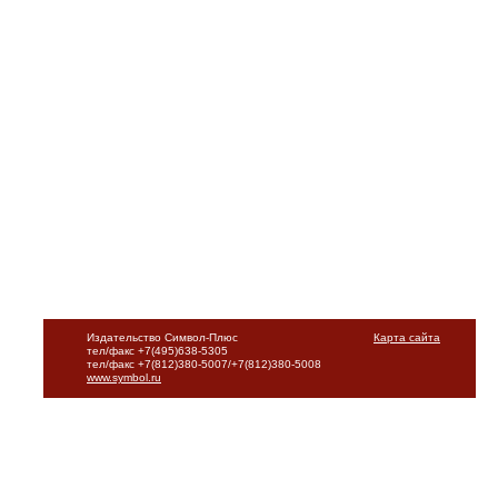
Издательство Символ-Плюс
Карта сайта
тел/факс +7(495)638-5305
тел/факс +7(812)380-5007/+7(812)380-5008
www.symbol.ru