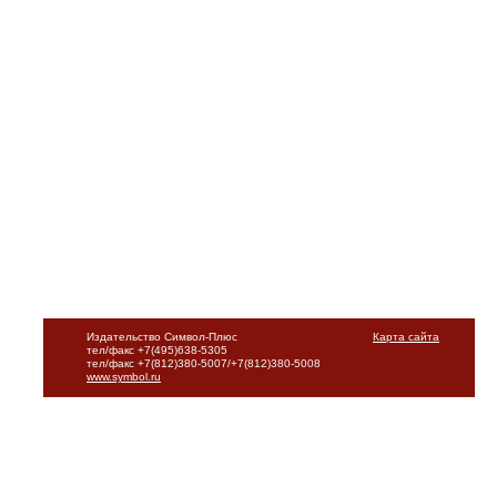
Издательство Символ-Плюс
Карта сайта
тел/факс +7(495)638-5305
тел/факс +7(812)380-5007/+7(812)380-5008
www.symbol.ru