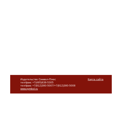
Издательство Символ-Плюс
Карта сайта
тел/факс +7(495)638-5305
тел/факс +7(812)380-5007/+7(812)380-5008
www.symbol.ru