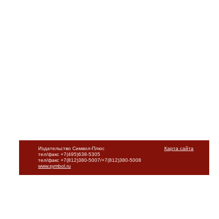
Издательство Символ-Плюс
Карта сайта
тел/факс +7(495)638-5305
тел/факс +7(812)380-5007/+7(812)380-5008
www.symbol.ru