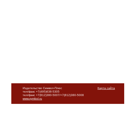
Издательство Символ-Плюс
Карта сайта
тел/факс +7(495)638-5305
тел/факс +7(812)380-5007/+7(812)380-5008
www.symbol.ru