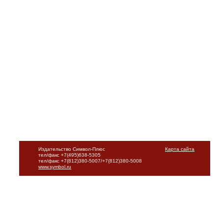
Издательство Символ-Плюс
Карта сайта
тел/факс +7(495)638-5305
тел/факс +7(812)380-5007/+7(812)380-5008
www.symbol.ru