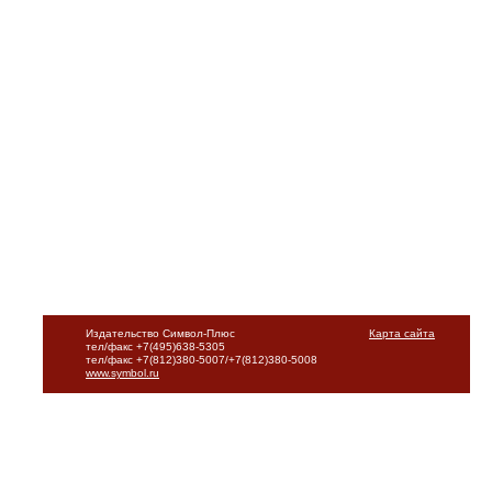
Издательство Символ-Плюс
Карта сайта
тел/факс +7(495)638-5305
тел/факс +7(812)380-5007/+7(812)380-5008
www.symbol.ru