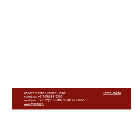
Издательство Символ-Плюс
Карта сайта
тел/факс +7(495)638-5305
тел/факс +7(812)380-5007/+7(812)380-5008
www.symbol.ru