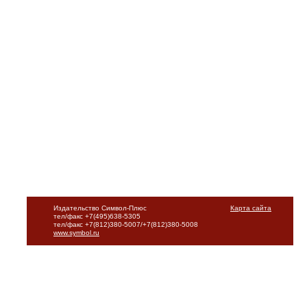
Издательство Символ-Плюс
Карта сайта
тел/факс +7(495)638-5305
тел/факс +7(812)380-5007/+7(812)380-5008
www.symbol.ru