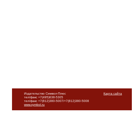
Издательство Символ-Плюс
Карта сайта
тел/факс +7(495)638-5305
тел/факс +7(812)380-5007/+7(812)380-5008
www.symbol.ru