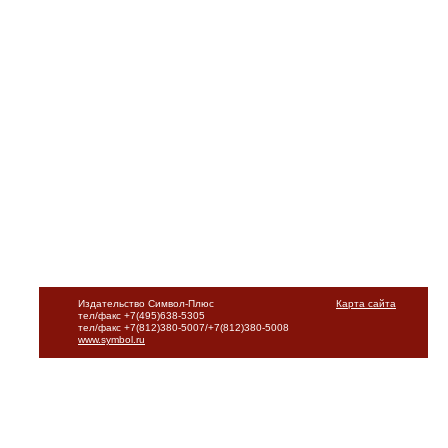
Издательство Символ-Плюс
Карта сайта
тел/факс +7(495)638-5305
тел/факс +7(812)380-5007/+7(812)380-5008
www.symbol.ru