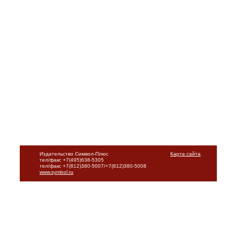
Издательство Символ-Плюс
Карта сайта
тел/факс +7(495)638-5305
тел/факс +7(812)380-5007/+7(812)380-5008
www.symbol.ru