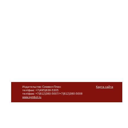
Издательство Символ-Плюс
Карта сайта
тел/факс +7(495)638-5305
тел/факс +7(812)380-5007/+7(812)380-5008
www.symbol.ru