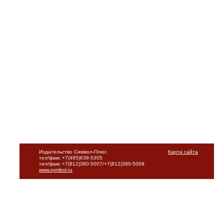
Издательство Символ-Плюс
Карта сайта
тел/факс +7(495)638-5305
тел/факс +7(812)380-5007/+7(812)380-5008
www.symbol.ru