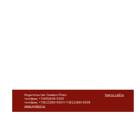
Издательство Символ-Плюс
Карта сайта
тел/факс +7(495)638-5305
тел/факс +7(812)380-5007/+7(812)380-5008
www.symbol.ru