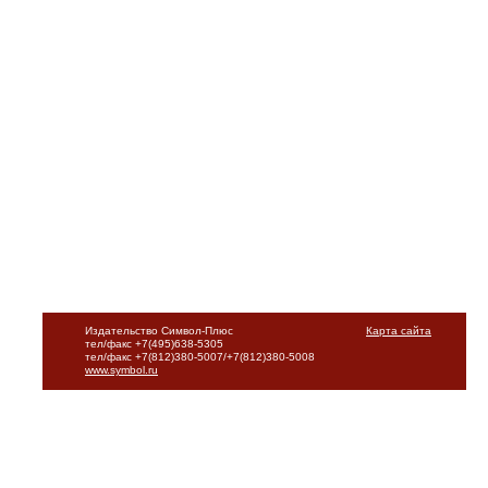
Издательство Символ-Плюс
Карта сайта
тел/факс +7(495)638-5305
тел/факс +7(812)380-5007/+7(812)380-5008
www.symbol.ru