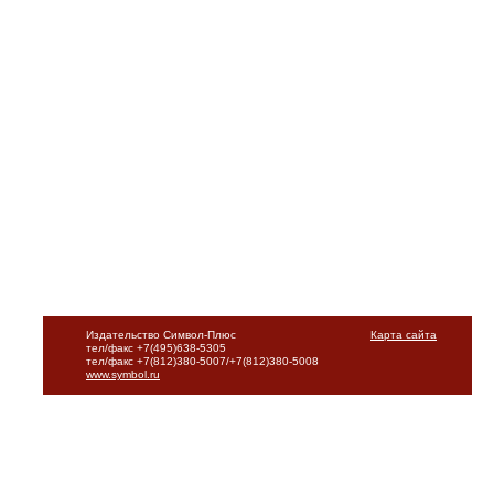
Издательство Символ-Плюс
Карта сайта
тел/факс +7(495)638-5305
тел/факс +7(812)380-5007/+7(812)380-5008
www.symbol.ru