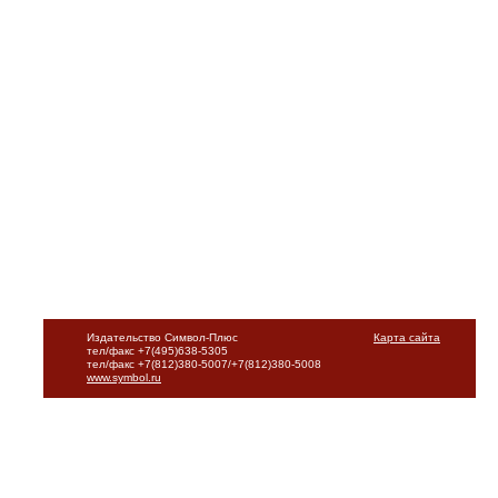
Издательство Символ-Плюс
Карта сайта
тел/факс +7(495)638-5305
тел/факс +7(812)380-5007/+7(812)380-5008
www.symbol.ru