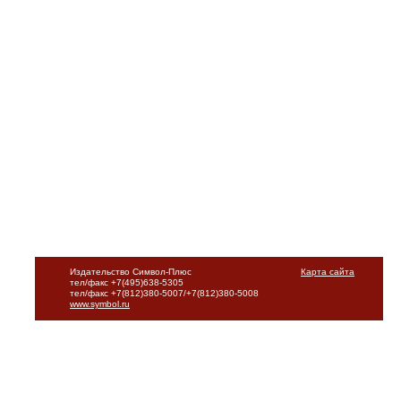
Издательство Символ-Плюс
Карта сайта
тел/факс +7(495)638-5305
тел/факс +7(812)380-5007/+7(812)380-5008
www.symbol.ru