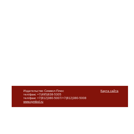
Издательство Символ-Плюс
Карта сайта
тел/факс +7(495)638-5305
тел/факс +7(812)380-5007/+7(812)380-5008
www.symbol.ru