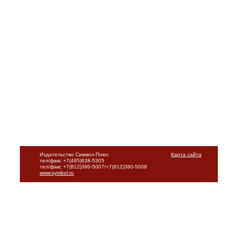
Издательство Символ-Плюс
Карта сайта
тел/факс +7(495)638-5305
тел/факс +7(812)380-5007/+7(812)380-5008
www.symbol.ru