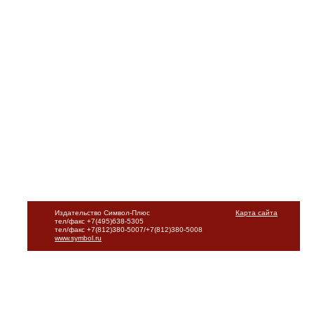
Издательство Символ-Плюс
Карта сайта
тел/факс +7(495)638-5305
тел/факс +7(812)380-5007/+7(812)380-5008
www.symbol.ru