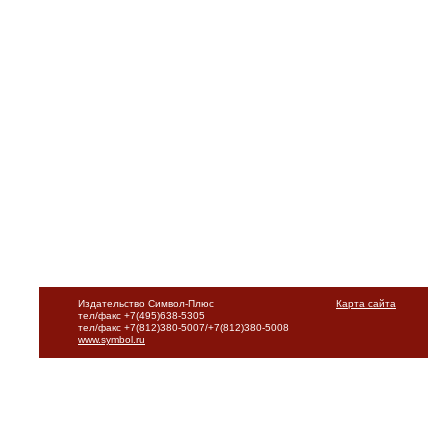
Издательство Символ-Плюс
Карта сайта
тел/факс +7(495)638-5305
тел/факс +7(812)380-5007/+7(812)380-5008
www.symbol.ru