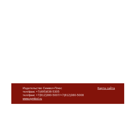
Издательство Символ-Плюс
Карта сайта
тел/факс +7(495)638-5305
тел/факс +7(812)380-5007/+7(812)380-5008
www.symbol.ru