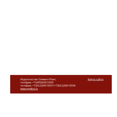
Издательство Символ-Плюс
Карта сайта
тел/факс +7(495)638-5305
тел/факс +7(812)380-5007/+7(812)380-5008
www.symbol.ru