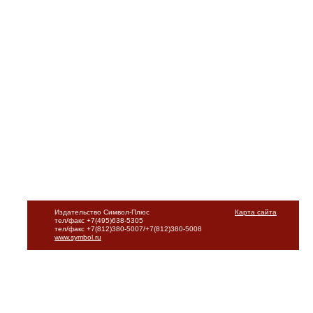
Издательство Символ-Плюс
Карта сайта
тел/факс +7(495)638-5305
тел/факс +7(812)380-5007/+7(812)380-5008
www.symbol.ru