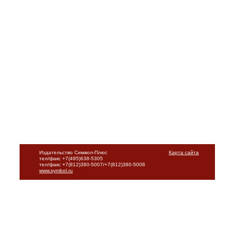
Издательство Символ-Плюс
Карта сайта
тел/факс +7(495)638-5305
тел/факс +7(812)380-5007/+7(812)380-5008
www.symbol.ru