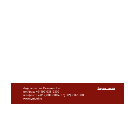
Издательство Символ-Плюс
Карта сайта
тел/факс +7(495)638-5305
тел/факс +7(812)380-5007/+7(812)380-5008
www.symbol.ru