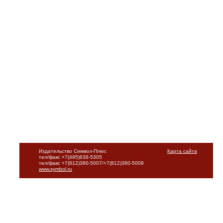
Издательство Символ-Плюс
Карта сайта
тел/факс +7(495)638-5305
тел/факс +7(812)380-5007/+7(812)380-5008
www.symbol.ru