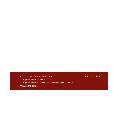
Издательство Символ-Плюс
Карта сайта
тел/факс +7(495)638-5305
тел/факс +7(812)380-5007/+7(812)380-5008
www.symbol.ru